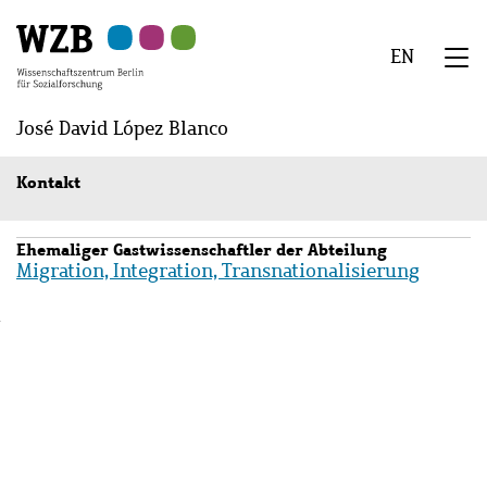
Zu
Zu
Zu
Zur
Zur
Hauptinhalt
Navigation
Suche
Sekundärnavigation
Fußzeile
EN
springen
springen
springen
springen
springen
We
Menü
José David López Blanco
Kontakt
Ehemaliger Gastwissenschaftler der Abteilung
Migration, Integration, Transnationalisierung