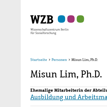
Zu
Zu
Zu
Zur
Zur
Hauptinhalt
Navigation
Suche
Sekundärnavigation
Fußzeile
springen
springen
springen
springen
springen
Startseite
>
Personen
>
Misun Lim, Ph.D.
Misun Lim, Ph.D.
Ehemalige Mitarbeiterin der Abtei
Ausbildung und Arbeitsma