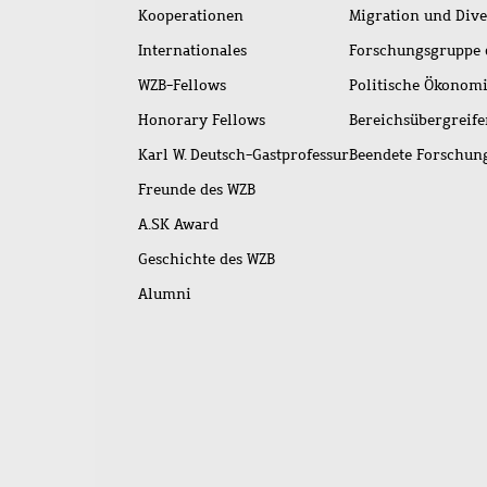
Kooperationen
Migration und Dive
Internationales
Forschungsgruppe 
WZB-Fellows
Politische Ökonom
Honorary Fellows
Bereichsübergreif
Karl W. Deutsch-Gastprofessur
Beendete Forschu
Freunde des WZB
A.SK Award
Geschichte des WZB
Alumni