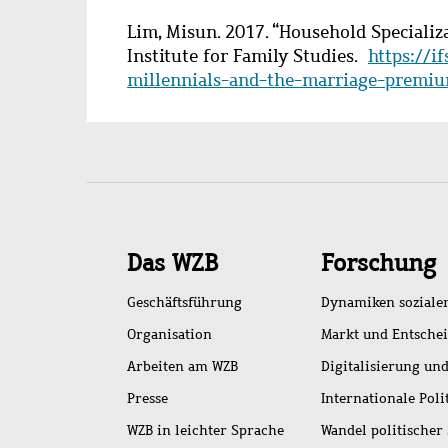
Lim, Misun. 2017. “Household Specializ
Institute for Family Studies.
https://i
millennials-and-the-marriage-premi
Schnellzugriff
Das WZB
Forschung
Geschäftsführung
Dynamiken soziale
Organisation
Markt und Entsche
Arbeiten am WZB
Digitalisierung und
Presse
Internationale Poli
WZB in leichter Sprache
Wandel politischer