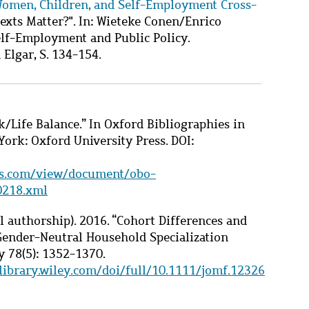
omen, Children, and Self-Employment Cross-
exts Matter?". In: Wieteke Conen/Enrico
elf-Employment and Public Policy.
lgar, S. 134-154.
k/Life Balance.” In Oxford Bibliographies in
 York: Oxford University Press. DOI:
es.com/view/document/obo-
0218.xml
l authorship). 2016. “Cohort Differences and
ender-Neutral Household Specialization
y 78(5): 1352-1370.
elibrary.wiley.com/doi/full/10.1111/jomf.12326