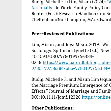
Budig, Michelle J.
/
Lim, Misun
(2024): "
W
Nationally
. Do Work-Family Policy Cont
Reuter (Eds.): Research Handbook on S
Cheltenham/Northampton, MA: Edward E
Peer-Reviewed Publications:
Lim, Misun., and Joya Misra. 2019. “Wor
Sociology. Spillman, Lynette (Ed.). New
10.1093/OBO/9780199756384-
0218
https://www.oxfordbibliographi
9780199756384/obo-9780199756384-
Budig, Michelle J., and Misun Lim (equa
the Marriage Premium: Emergence of G
Effects.” Journal of Marriage and Famil
DOI:10.1111/jomf.12326
https://onlin
Other Publications: