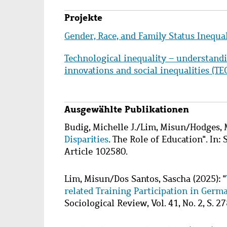
Projekte
Gender, Race, and Family Status Inequa
Technological inequality – understandi
innovations and social inequalities (
Ausgewählte Publikationen
Wzbaktiv
Budig, Michelle J.
/
Lim, Misun
/
Hodges, M
Disparities
. The Role of Education". In: 
Article 102580.
Lim, Misun
/
Dos Santos, Sascha
(2025): "
related Training Participation in Ger
Sociological Review, Vol. 41, No. 2, S. 2