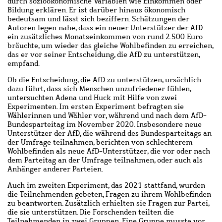
durch sozioökonomische Variablen wie Einkommen oder
Bildung erklären. Er ist darüber hinaus ökonomisch
bedeutsam und lässt sich beziffern. Schätzungen der
Autoren legen nahe, dass ein neuer Unterstützer der AfD
ein zusätzliches Monatseinkommen von rund 2.500 Euro
bräuchte, um wieder das gleiche Wohlbefinden zu erreichen,
das er vor seiner Entscheidung, die AfD zu unterstützen,
empfand.
Ob die Entscheidung, die AfD zu unterstützen, ursächlich
dazu führt, dass sich Menschen unzufriedener fühlen,
untersuchten Adena und Huck mit Hilfe von zwei
Experimenten.
Im ersten Experiment befragten sie
Wählerinnen und Wähler vor, während und nach dem AfD-
Bundesparteitag im November 2020.
Insbesondere neue
Unterstützer der AfD, die während des Bundesparteitags an
der Umfrage teilnahmen, berichten von schlechterem
Wohlbefinden als neue AfD-Unterstützer, die vor oder nach
dem Parteitag an der Umfrage teilnahmen, oder auch als
Anhänger anderer Parteien.
Auch im zweiten Experiment, das 2021 stattfand, wurden
die Teilnehmenden gebeten, Fragen zu ihrem Wohlbefinden
zu beantworten. Zusätzlich erhielten sie Fragen zur Partei,
die sie unterstützen. Die Forschenden teilten die
Teilnehmenden in zwei Gruppen. Eine Gruppe musste vor