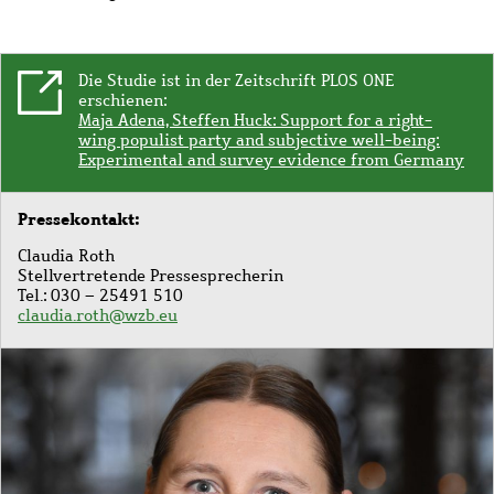
Die Studie ist in der Zeitschrift PLOS ONE
erschienen:
Maja Adena, Steffen Huck: Support for a right-
wing populist party and subjective well-being:
Experimental and survey evidence from Germany
Pressekontakt:
Claudia Roth
Stellvertretende Pressesprecherin
Tel.: 030 – 25491 510
claudia.roth@wzb.eu
Bild