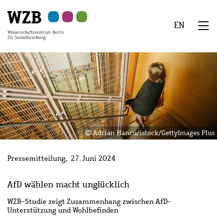
Zu
Zu
Zu
Zur
Zur
Hauptinhalt
Navigation
Suche
Sekundärnavigation
Fußzeile
EN
springen
springen
springen
springen
springen
We
Menü
Adrian Hancu/istock/GettyImages Plus
Pressemitteilung
27. Juni 2024
AfD wählen macht unglücklich
WZB-Studie zeigt Zusammenhang zwischen AfD-
Unterstützung und Wohlbefinden