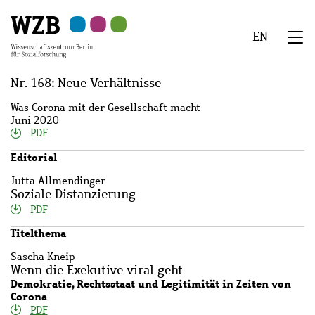
Zu
Zu
Zu
Zur
Zur
Hauptinhalt
Navigation
Suche
Sekundärnavigation
Fußzeile
EN
springen
springen
springen
springen
springen
We
Menü
Nr. 168: Neue Verhältnisse
Was Corona mit der Gesellschaft macht
Juni 2020
PDF
Editorial
Jutta Allmendinger
Soziale Distanzierung
PDF
Titelthema
Sascha Kneip
Wenn die Exekutive viral geht
Demokratie, Rechtsstaat und Legitimität in Zeiten von
Corona
PDF