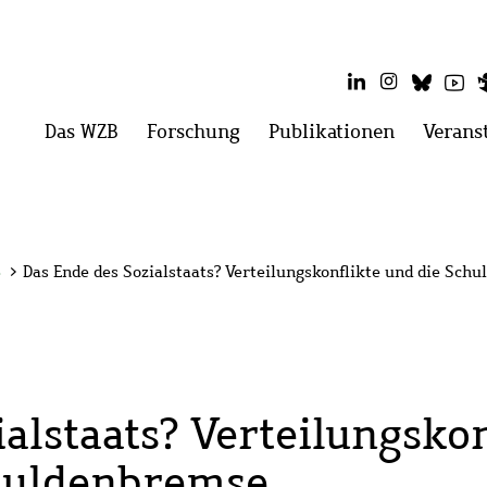
LinkedIn
Instagram
Blues
Yo
Hauptmenü
Das WZB
Menü
Forschung
Menü
Publikationen
Menü
Verans
öffnen:
öffnen:
öffnen:
Das
Forschung
Publikati
WZB
3
>
Das Ende des Sozialstaats? Verteilungskonflikte und die Sch
alstaats? Verteilungskon
huldenbremse