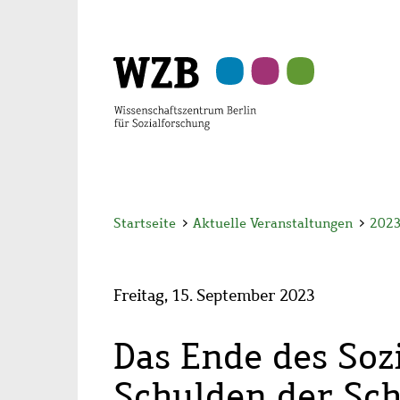
Zu
Zu
Zu
Zur
Zur
Hauptinhalt
Navigation
Suche
Sekundärnavigation
Fußzeile
springen
springen
springen
springen
springen
Startseite
>
Aktuelle Veranstaltungen
>
202
Freitag, 15. September 2023
Das Ende des Sozi
Schulden der Sc