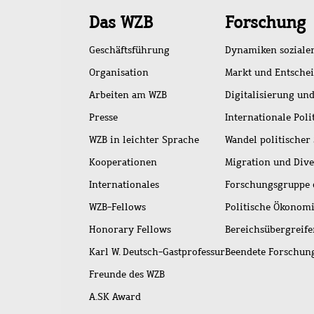
Schnellzugriff
Das WZB
Forschung
Geschäftsführung
Dynamiken soziale
Organisation
Markt und Entsche
Arbeiten am WZB
Digitalisierung und
Presse
Internationale Poli
WZB in leichter Sprache
Wandel politischer
Kooperationen
Migration und Dive
Internationales
Forschungsgruppe 
WZB-Fellows
Politische Ökonom
Honorary Fellows
Bereichsübergreif
Karl W. Deutsch-Gastprofessur
Beendete Forschu
Freunde des WZB
A.SK Award