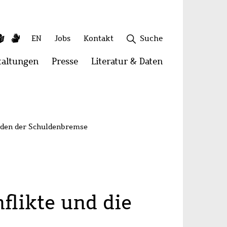
ky
utube
Leichte
Gebärdensprache
Sekundäres
EN
Jobs
Kontakt
Suche
Sprache
Menü
taltungen
Menü
Presse
Menü
Literatur & Daten
Menü
öffnen:
öffnen:
öffnen:
onen
Veranstaltungen
Presse
Literatur
Schließen
&
Daten
ulden der Schuldenbremse
flikte und die