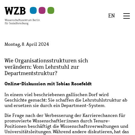
Zu
Zu
Zu
Zur
Zur
Hauptinhalt
Navigation
Suche
Sekundärnavigation
Fußzeile
EN
springen
springen
springen
springen
springen
We
Menü
Montag, 8. April 2024
Wie Organisationsstrukturen sich
verändern: Vom Lehrstuhl zur
Departmentstruktur?
Online-Diskussion mit Tobias Rosefeldt
In einem viel beschriebenen gallischen Dorf wird
Geschichte gemacht: Sie schaffen die Lehrstuhlstruktur ab
und ersetzen sie durch ein Department-System.
Die Frage nach der Verbesserung der Karrierechancen für
promovierte Wissenschaftler:innen durch Tenure-
Positionen beschäftigt die Wissenschaftsverwaltungen und
Universitätsleitungen. Während andere diskutieren, hat das