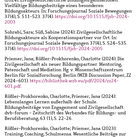
Vielfältige Bildungsbeiträge eines besonderen
Bildungsakteurs. In: Forschungsjournal Soziale Bewegungen
37(4), S. 511-523.
37(4).
https://doi.org/10.1515/fjsb-2024-
2003
Sohrabi, Sara; Süß, Sabine (2024): Zivilgesellschaftliche
Bildungsakteure als Kooperationspartner vor Ort. In:
Forschungsjournal Soziale Bewegungen 37(4), S. 524–535.
37(4).
https://doi.org/10.1515/fjsb-2024-2005
Priemer, Jana; Rößler-Prokhorenko, Charlotte (2024): Die
Zivilgesellschaft als neuer Bildungspartner. Mentoring,
Patenschaft und Mediation. Hg. v. Wissenschaftszentrum
Berlin für Sozialforschung. Berlin (WZB Discussion Paper, ZZ
2024–601).
https://bibliothek.wzb.eu/pdf/2024/zz24-
601.pdf
.
Rößler-Prokhorenko, Charlotte, Priemer, Jana (2024):
Lebenslanges Lernen außerhalb der Schule.
Bildungsbeiträge von Engagement und Zivilgesellschaft.
dvb-forum - Zeitschrift des Verbandes für Bildungs- und
Berufsberatung, 63 (1), S. 22-26.
Rößler-Prokhorenko, Charlotte; Priemer, Jana (2023):
Training, Coaching, Schulmensa. Wesentliche Beiträge zur