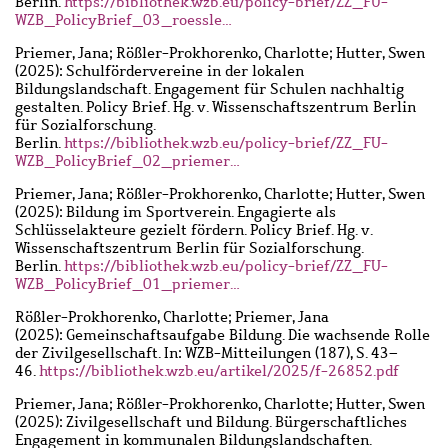
Berlin.
https://bibliothek.wzb.eu/policy-brief/ZZ_FU-
WZB_PolicyBrief_03_roessle…
Priemer, Jana; Rößler-Prokhorenko, Charlotte; Hutter, Swen
(2025): Schulfördervereine in der lokalen
Bildungslandschaft. Engagement für Schulen nachhaltig
gestalten. Policy Brief. Hg. v. Wissenschaftszentrum Berlin
für Sozialforschung.
Berlin.
https://bibliothek.wzb.eu/policy-brief/ZZ_FU-
WZB_PolicyBrief_02_priemer…
Priemer, Jana; Rößler-Prokhorenko, Charlotte; Hutter, Swen
(2025): Bildung im Sportverein. Engagierte als
Schlüsselakteure gezielt fördern. Policy Brief. Hg. v.
Wissenschaftszentrum Berlin für Sozialforschung.
Berlin.
https://bibliothek.wzb.eu/policy-brief/ZZ_FU-
WZB_PolicyBrief_01_priemer…
Rößler-Prokhorenko, Charlotte; Priemer, Jana
(2025): Gemeinschaftsaufgabe Bildung. Die wachsende Rolle
der Zivilgesellschaft. In: WZB-Mitteilungen (187), S. 43–
46.
https://bibliothek.wzb.eu/artikel/2025/f-26852.pdf
Priemer, Jana; Rößler-Prokhorenko, Charlotte; Hutter, Swen
(2025): Zivilgesellschaft und Bildung. Bürgerschaftliches
Engagement in kommunalen Bildungslandschaften.