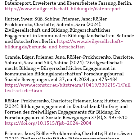
Datenreport. Erweiterte und überarbeitete Fassung. Berlin.
https://www.zivilgesellschaft-bildung.de/datenreport
Hutter, Swen; Süß, Sabine; Priemer, Jana; Rößler-
Prokhorenko, Charlotte; Sohrabi, Sara (2024):
Zivilgesellschaft und Bildung. Bürgerschaftliches
Engagement in kommunalen Bildungslandschaften. Befunde
und Botschaften. Berlin.
https://www.zivilgesellschaft-
bildung.de/befunde-und-botschaften
Grande, Edgar, Priemer, Jana, Rößler-Prokhorenko, Charlotte,
Sohrabi, Sara and Süß, Sabine (2024): "Zivilgesellschaft
macht Bildung – Bürgerschaftliches Engagement in
kommunalen Bildungslandschaften" Forschungsjournal
Soziale Bewegungen, vol. 37, no. 4, 2024, pp. 475-484.
https://www.econstor.eu/bitstream/10419/330215/1/Full-
text-article-Gran…
Rößler-Prokhorenko, Charlotte; Priemer, Jana; Hutter, Swen
(2024): Bildungsengagement in Deutschland: Umfang und
Formen des freiwilligen Engagements für Bildung. In:
Forschungsjournal Soziale Bewegungen 37(4), S. 497-510.
https://doi.org/10.1515/fjsb-2024-2004
Priemer, Jana; Rößler-Prokhorenko, Charlotte; Hutter, Swen
(2024): Zivilgesellschaftliche Bildungsorganisationen.