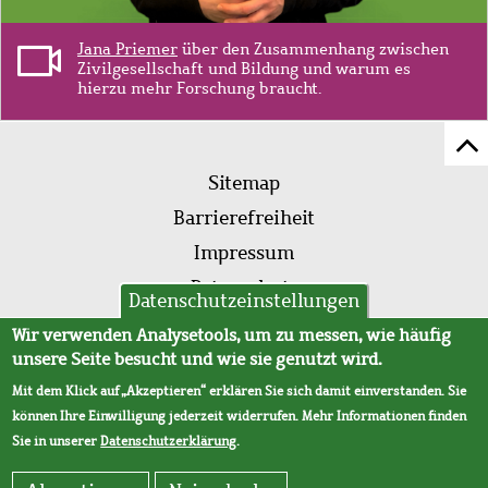
Jana Priemer
über den Zusammenhang zwischen
Zivilgesellschaft und Bildung und warum es
hierzu mehr Forschung braucht.
Z
Fußleistenmenü
Se
Sitemap
sc
Barrierefreiheit
Impressum
Datenschutz
Datenschutzeinstellungen
AVB
Wir verwenden Analysetools, um zu messen, wie häufig
unsere Seite besucht und wie sie genutzt wird.
Mit dem Klick auf „Akzeptieren“ erklären Sie sich damit einverstanden. Sie
können Ihre Einwilligung jederzeit widerrufen. Mehr Informationen finden
Sie in unserer
Datenschutzerklärung
.