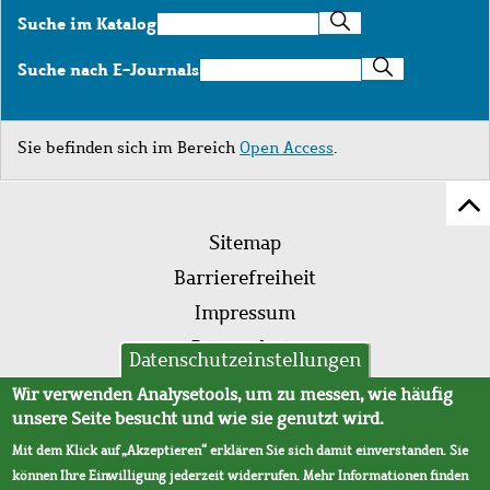
Suche
Suche im Katalog
im
Katalog
Suche
Suche nach E-Journals
nach
E-
Journals
Sie befinden sich im Bereich
Open Access
.
Z
Fußleistenmenü
Se
Sitemap
sc
Barrierefreiheit
Impressum
Datenschutz
Datenschutzeinstellungen
AVB
Wir verwenden Analysetools, um zu messen, wie häufig
unsere Seite besucht und wie sie genutzt wird.
Mit dem Klick auf „Akzeptieren“ erklären Sie sich damit einverstanden. Sie
können Ihre Einwilligung jederzeit widerrufen. Mehr Informationen finden