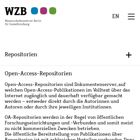
Zu
Zu
Zu
Zur
Zur
Hauptinhalt
Navigation
Suche
Sekundärnavigation
Fußzeile
EN
springen
springen
springen
springen
springen
We
Menü
Repositorien
+/-
Open-Access-Repositorien
Open-Access-Repositorien sind Dokumentenserver, auf
welchen Open-Access-Publikationen im Volltext über das
Internet zugänglich und dauerhaft verfügbar gemacht
werden – entweder direkt durch die Autorinnen und
Autoren oder durch ihre jeweiligen Institutionen.
OA-Repositorien werden in der Regel von öffentlichen
Forschungseinrichtungen und -Verbunden und somit meist
zu nicht kommerziellen Zwecken betrieben.
Die öffentliche Bereitstellung von Publikationen über
Repositorien ist mit zahlreichen Vorteilen verbunden. Dazu