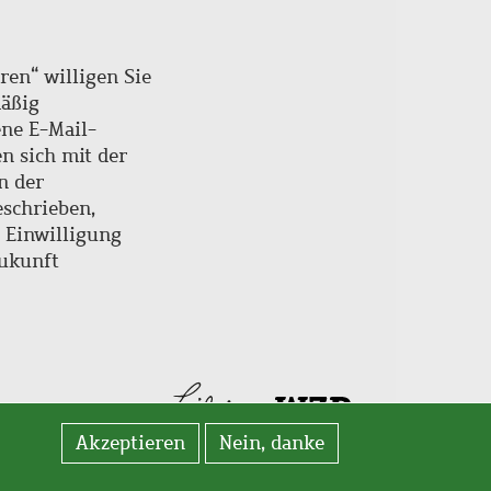
ren“ willigen Sie
mäßig
ne E-Mail-
en sich mit der
n der
schrieben,
e Einwilligung
Zukunft
Akzeptieren
Nein, danke