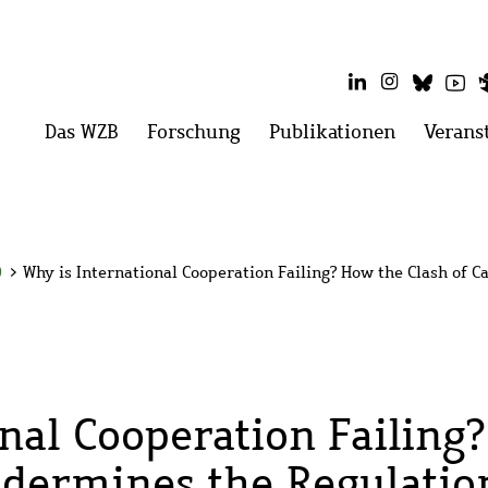
LinkedIn
Instagram
Blues
Yo
Hauptmenü
Das WZB
Menü
Forschung
Menü
Publikationen
Menü
Verans
öffnen:
öffnen:
öffnen:
Das
Forschung
Publikati
WZB
0
>
Why is International Cooperation Failing? How the Clash of 
onal Cooperation Failing
ndermines the Regulatio