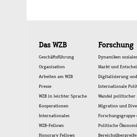
Schnellzugriff
Das WZB
Forschung
Geschäftsführung
Dynamiken soziale
Organisation
Markt und Entsche
Arbeiten am WZB
Digitalisierung und
Presse
Internationale Poli
WZB in leichter Sprache
Wandel politischer
Kooperationen
Migration und Dive
Internationales
Forschungsgruppe 
WZB-Fellows
Politische Ökonom
Honorary Fellows
Bereichsübergreif