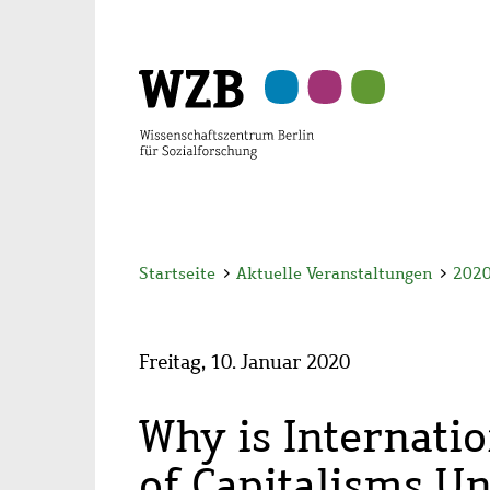
Zu
Zu
Zu
Zur
Zur
Hauptinhalt
Navigation
Suche
Sekundärnavigation
Fußzeile
springen
springen
springen
springen
springen
Startseite
>
Aktuelle Veranstaltungen
>
202
Freitag, 10. Januar 2020
Why is Internati
of Capitalisms U