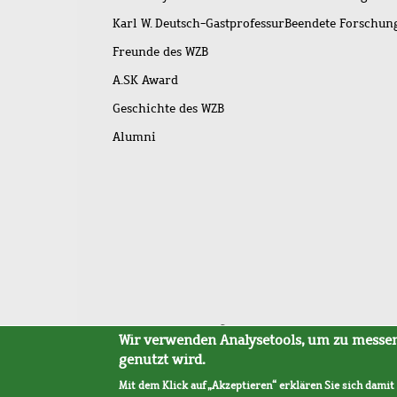
Karl W. Deutsch-Gastprofessur
Beendete Forschu
Freunde des WZB
A.SK Award
Geschichte des WZB
Alumni
Fußleistenmenü
Sitemap
Barrierefreiheit
Impressum
Datensc
Wir verwenden Analysetools, um zu messen,
genutzt wird.
Mit dem Klick auf „Akzeptieren“ erklären Sie sich damit