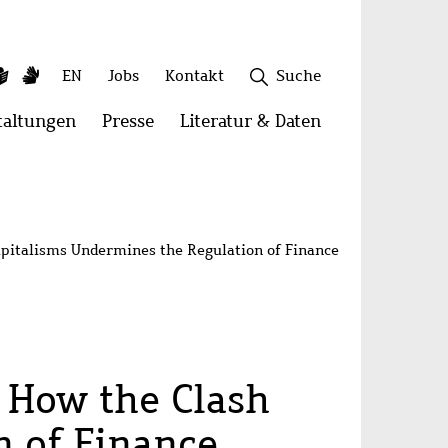
ky
utube
Leichte
Gebärdensprache
Sekundäres
EN
Jobs
Kontakt
Suche
Sprache
Menü
taltungen
Menü
Presse
Menü
Literatur & Daten
Menü
öffnen:
öffnen:
öffnen:
onen
Veranstaltungen
Presse
Literatur
Schließen
&
Daten
Capitalisms Undermines the Regulation of Finance
? How the Clash
n of Finance