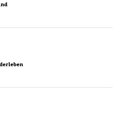
und
derleben