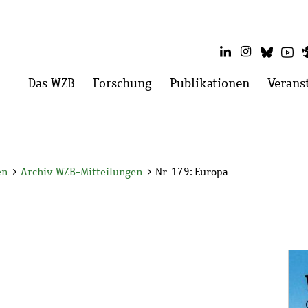
LinkedIn
Instagram
Blues
Yo
Hauptmenü
Das WZB
Menü
Forschung
Menü
Publikationen
Menü
Verans
öffnen:
öffnen:
öffnen:
Das
Forschung
Publikati
WZB
en
>
Archiv WZB-Mitteilungen
>
Nr. 179: Europa
Bil