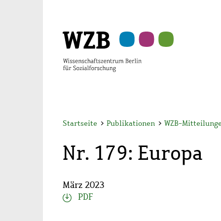
Zu
Zu
Zu
Zur
Zur
Hauptinhalt
Navigation
Suche
Sekundärnavigation
Fußzeile
springen
springen
springen
springen
springen
Startseite
>
Publikationen
>
WZB-Mitteilung
Nr. 179: Europa
März 2023
PDF