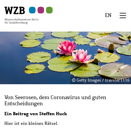
Zu
Zu
Zu
Zur
Zur
Hauptinhalt
Navigation
Suche
Sekundärnavigation
Fußzeile
EN
springen
springen
springen
springen
springen
We
Menü
Getty Images / traveler1116
Von Seerosen, dem Coronavirus und guten
Entscheidungen
Ein Beitrag von Steffen Huck
Hier ist ein kleines Rätsel.