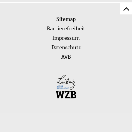
Z
Fußleistenmenü
Se
Sitemap
sc
Barrierefreiheit
Impressum
Datenschutz
AVB