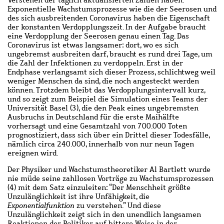
Exponentielle Wachstumsprozesse wie die der Seerosen und
des sich ausbreitenden Coronavirus haben die Eigenschaft
der konstanten Verdopplungszeit. In der Aufgabe braucht
eine Verdopplung der Seerosen genau einen Tag. Das
Coronavirus ist etwas langsamer: dort, wo es sich
ungebremst ausbreiten darf, braucht es rund drei Tage, um
die Zahl der Infektionen zu verdoppeln. Erst in der
Endphase verlangsamt sich dieser Prozess, schlichtweg weil
weniger Menschen da sind, die noch angesteckt werden
können. Trotzdem bleibt das Verdopplungsintervall kurz,
und so zeigt zum Beispiel die Simulation eines Teams der
Universität Basel (3), die den Peak eines ungebremsten
Ausbruchs in Deutschland für die erste Maihälfte
vorhersagt und eine Gesamtzahl von 700.000 Toten
prognostiziert, dass sich über ein Drittel dieser Todesfälle,
nämlich circa 240.000, innerhalb von nur neun Tagen
ereignen wird.
Der Physiker und Wachstumstheoretiker Al Bartlett wurde
nie müde seine zahllosen Vorträge zu Wachstumsprozessen
(4) mit dem Satz einzuleiten: “
Der Menschheit größte
Unzulänglichkeit ist ihre Unfähigkeit, die
Exponentialfunktion
zu verstehen.” Und diese
Unzulänglichkeit zeigt sich in den unendlich langsamen
Reaktionen der Politiker auf bittere Weise in der