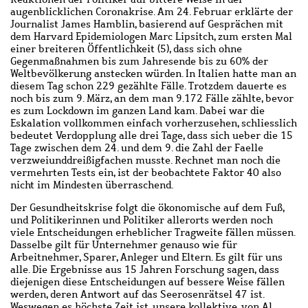
augenblicklichen Coronakrise. Am 24. Februar erklärte der
Journalist James Hamblin, basierend auf Gesprächen mit
dem Harvard Epidemiologen Marc Lipsitch, zum ersten Mal
einer breiteren Öffentlichkeit (5), dass sich ohne
Gegenmaßnahmen bis zum Jahresende bis zu 60% der
Weltbevölkerung anstecken würden. In Italien hatte man an
diesem Tag schon 229 gezählte Fälle. Trotzdem dauerte es
noch bis zum 9. März, an dem man 9.172 Fälle zählte, bevor
es zum Lockdown im ganzen Land kam. Dabei war die
Eskalation vollkommen einfach vorherzusehen, schliesslich
bedeutet Verdopplung alle drei Tage, dass sich ueber die 15
Tage zwischen dem 24. und dem 9. die Zahl der Faelle
verzweiunddreißigfachen musste. Rechnet man noch die
vermehrten Tests ein, ist der beobachtete Faktor 40 also
nicht im Mindesten überraschend.
Der Gesundheitskrise folgt die ökonomische auf dem Fuß,
und Politikerinnen und Politiker allerorts werden noch
viele Entscheidungen erheblicher Tragweite fällen müssen.
Dasselbe gilt für Unternehmer genauso wie für
Arbeitnehmer, Sparer, Anleger und Eltern. Es gilt für uns
alle. Die Ergebnisse aus 15 Jahren Forschung sagen, dass
diejenigen diese Entscheidungen auf bessere Weise fällen
werden, deren Antwort auf das Seerosenrätsel 47 ist.
Weswegen es höchste Zeit ist, unsere kollektive, von Al