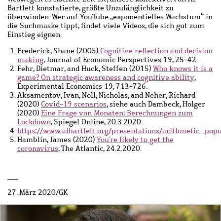
Bartlett konstatierte, größte Unzulänglichkeit zu
überwinden. Wer auf YouTube „exponentielles Wachstum“ in
die Suchmaske tippt, findet viele Videos, die sich gut zum
Einstieg eignen.
Frederick, Shane (2005)
Cognitive reflection and decision
making
, Journal of Economic Perspectives 19, 25-42.
Fehr, Dietmar, and Huck, Steffen (2015)
Who knows it is a
game? On strategic awareness and cognitive ability
,
Experimental Economics 19, 713-726.
Aksamentov, Ivan, Noll, Nicholas, and Neher, Richard
(2020)
Covid-19 scenarios
, siehe auch Dambeck, Holger
(2020)
Eine Frage von Monaten: Berechnungen zum
Lockdown
, Spiegel Online, 20.3.2020.
https://www.albartlett.org/presentations/arithmetic_po
Hamblin, James (2020)
You're likely to get the
coronavirus
, The Atlantic, 24.2.2020.
__
27. März 2020/GK
Bild