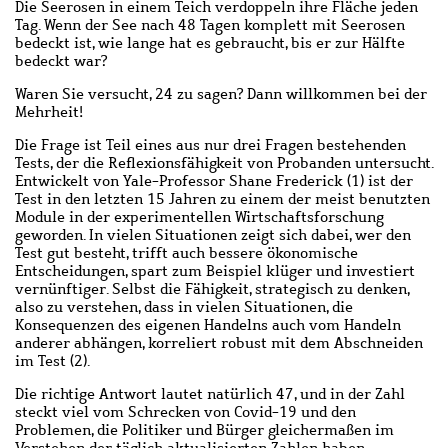
Die Seerosen in einem Teich verdoppeln ihre Fläche jeden
Tag. Wenn der See nach 48 Tagen komplett mit Seerosen
bedeckt ist, wie lange hat es gebraucht, bis er zur Hälfte
bedeckt war?
Waren Sie versucht, 24 zu sagen? Dann willkommen bei der
Mehrheit!
Die Frage ist Teil eines aus nur drei Fragen bestehenden
Tests, der die Reflexionsfähigkeit von Probanden untersucht.
Entwickelt von Yale-Professor Shane Frederick (1)
ist der
Test in den letzten 15 Jahren zu einem der meist benutzten
Module in der experimentellen Wirtschaftsforschung
geworden. In vielen Situationen zeigt sich dabei, wer den
Test gut besteht, trifft auch bessere ökonomische
Entscheidungen, spart zum Beispiel klüger und investiert
vernünftiger. Selbst die Fähigkeit, strategisch zu denken,
also zu verstehen, dass in vielen Situationen, die
Konsequenzen des eigenen Handelns auch vom Handeln
anderer abhängen, korreliert robust mit dem Abschneiden
im Test (2).
Die richtige Antwort lautet natürlich 47, und in der Zahl
steckt viel vom Schrecken von Covid-19 und den
Problemen, die Politiker und Bürger gleichermaßen im
Verstehen der täglich aktualisierten Zahlen haben.