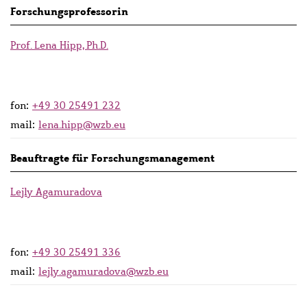
Persons
Forschungsprofessorin
lists
Prof. Lena Hipp, Ph.D.
fon:
+49 30 25491 232
mail:
lena.hipp@wzb.eu
Beauftragte für Forschungsmanagement
Lejly Agamuradova
fon:
+49 30 25491 336
mail:
lejly.agamuradova@wzb.eu