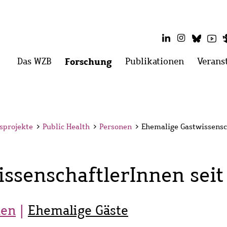
LinkedIn
Instagram
Blues
Yo
Hauptmenü
Das WZB
Menü
Forschung
Menü
Publikationen
Menü
Verans
öffnen:
öffnen:
öffnen:
Das
Forschung
Publikati
WZB
sprojekte
>
Public Health
>
Personen
>
Ehemalige Gastwissensc
ssenschaftlerInnen seit
nen
Ehemalige Gäste