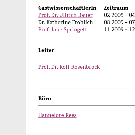
GastwissenschaftlerIn
Zeitraum
Prof. Dr. Ullrich Bauer
02 2009 - 0
Dr. Katherine Frohlich
08 2009 - 0
Prof. Jane Springett
11 2009 - 1
Persons
Leiter
lists
Prof. Dr. Rolf Rosenbrock
Büro
Hannelore Rees