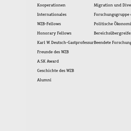
Kooperationen
Migration und Dive
Internationales
Forschungsgruppe 
WZB-Fellows
Politische Ökonom
Honorary Fellows
Bereichsübergreif
Karl W. Deutsch-Gastprofessur
Beendete Forschu
Freunde des WZB
A.SK Award
Geschichte des WZB
Alumni