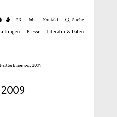
ky
utube
Leichte
Gebärdensprache
Sekundäres
EN
Jobs
Kontakt
Suche
Sprache
Menü
taltungen
Menü
Presse
Menü
Literatur & Daten
Menü
öffnen:
öffnen:
öffnen:
onen
Veranstaltungen
Presse
Literatur
Schließen
&
Daten
haftlerInnen seit 2009
 2009