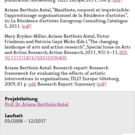
publication. Gothenburg: TILLT Europe, 2011, 168 p.
(pdf)
Ariane Berthoin Antal, “Manifeste, corporel et imprévisible:
l’apprentissage organisationnel de la Résidence d’artistes”,
in: La Résidence d’artistes Eurogroup Consulting, Catalogue
5, 2011.
(pdf)
Mary Brydon-Miller, Ariane Berthoin Antal, Victor
Friedman and Patricia Gayá Wicks (Eds.), “The changing
landscape of arts and action research”, Special Issue on Arts
and Action Research, Action Research, 2011, 9(1) 3–11,
DOI:
10.1177/1476750310396405
Ariane Berthoin Antal: Research report: Research
framework for evaluating the effects of artistic
interventions in organizations, TILLT Europe: Göteborg,
2009, 81 p.
pdf
; Research Report: Summary
(pdf)
Projektleitung
Prof. Dr. Ariane Berthoin Antal
Laufzeit
03/2008 – 12/2017