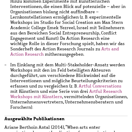
Hinzu kommen Experimente mit künstlerischen
Interventionen, die einen Blick auf potenzielle – aber in
Organisationen bislang nicht auffindbare –
Lernkonstellationen ermöglichen (z. B. experimentelle
Workshops im Studio for Social Creation am Max Stern
Academic College Emek Yezreel, Israel mit Teilnehmern
aus den Bereichen Social Entrepreneurship, Conflict
Engagement und Kunst). Da Action Research eine
wichtige Rolle in dieser Forschung spielt, haben wir das
Sonderheft des Action Research Journals zu
Arts and
Action Research
mitherausgegeben.
Im Einklang mit dem Multi-Stakeholder-Ansatz werden
Workshops mit den im Feld beteiligten Akteuren
durchgeführt, um verschiedene Blickwinkel auf die
Interventionen und mögliche Beurteilungskriterien zu
erfassen und zu vergleichen (z. B.
Artful Conversations
mit Künstlern und eine Serie von drei
Artful Research
Workshops mit Künstlern
, vermittelnden Organisationen,
Unternehmensvertretern, Unternehmensberatern und
Forschern).
Main
Ausgewählte Publikationen
content
Ariane Berthoin Antal (2014), “When arts enter