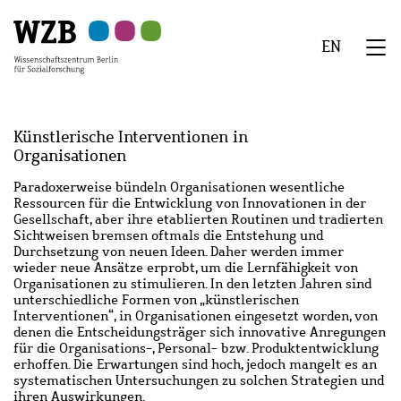
Zu
Zu
Zu
Zur
Zur
Hauptinhalt
Navigation
Suche
Sekundärnavigation
Fußzeile
EN
springen
springen
springen
springen
springen
We
Menü
Künstlerische Interventionen in
Organisationen
Abstract
Paradoxerweise bündeln Organisationen wesentliche
Ressourcen für die Entwicklung von Innovationen in der
Gesellschaft, aber ihre etablierten Routinen und tradierten
Sichtweisen bremsen oftmals die Entstehung und
Durchsetzung von neuen Ideen. Daher werden immer
wieder neue Ansätze erprobt, um die Lernfähigkeit von
Organisationen zu stimulieren. In den letzten Jahren sind
unterschiedliche Formen von „künstlerischen
Interventionen“, in Organisationen eingesetzt worden, von
denen die Entscheidungsträger sich innovative Anregungen
für die Organisations-, Personal- bzw. Produktentwicklung
erhoffen. Die Erwartungen sind hoch, jedoch mangelt es an
systematischen Untersuchungen zu solchen Strategien und
ihren Auswirkungen.